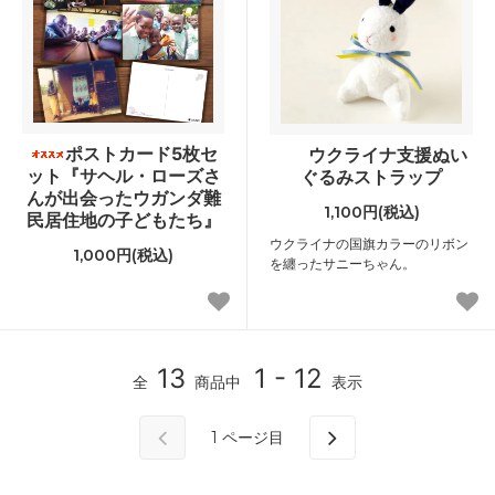
ポストカード5枚セ
ウクライナ支援ぬい
ット『サヘル・ローズさ
ぐるみストラップ
んが出会ったウガンダ難
1,100円(税込)
民居住地の子どもたち』
ウクライナの国旗カラーのリボン
1,000円(税込)
を纏ったサニーちゃん。
13
1 - 12
全
商品中
表示
1
ページ目